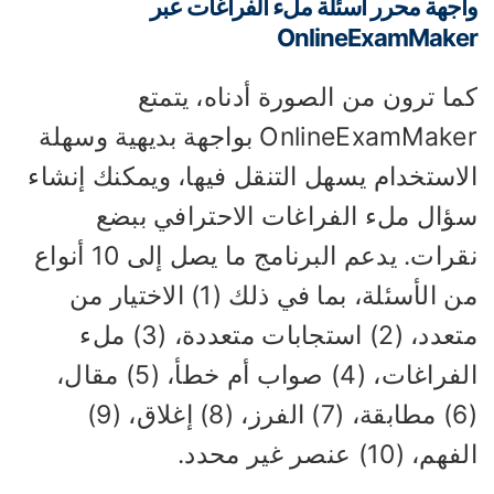
جهة محرر أسئلة ملء الفراغات عبر
OnlineExamMake
ا ترون من الصورة أدناه، يتمتع
OnlineExamMaker بواجهة بديهية وسهلة
لاستخدام يسهل التنقل فيها، ويمكنك إنشاء
ؤال ملء الفراغات الاحترافي ببضع
نقرات. يدعم البرنامج ما يصل إلى 10 أنواع
من الأسئلة، بما في ذلك (1) الاختيار من
متعدد، (2) استجابات متعددة، (3) ملء
الفراغات، (4) صواب أم خطأ، (5) مقال،
(6) مطابقة، (7) الفرز، (8) إغلاق، (9)
م، (10) عنصر غير محدد.