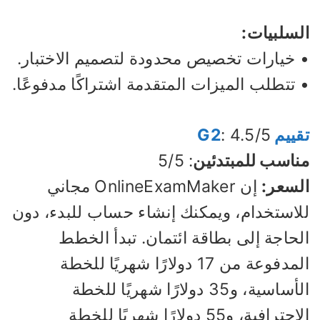
لسلبيات:
 خيارات تخصيص محدودة لتصميم الاختبار.
تتطلب الميزات المتقدمة اشتراكًا مدفوعًا.
ييم G2
: 4.5/5
ناسب للمبتدئين
: 5/5
لسعر:
إن OnlineExamMaker مجاني
لاستخدام، ويمكنك إنشاء حساب للبدء، دون
لحاجة إلى بطاقة ائتمان. تبدأ الخطط
المدفوعة من 17 دولارًا شهريًا للخطة
الأساسية، و35 دولارًا شهريًا للخطة
الاحترافية، و55 دولارًا شهريًا للخطة