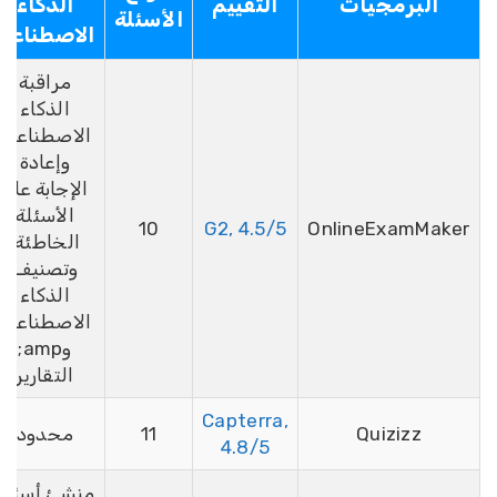
البرمجيات
التقييم
الذكاء
الأسئلة
الاصطناعي
مراقبة
الذكاء
الاصطناعي،
وإعادة
الإجابة على
الأسئلة
10
G2, 4.5/5
OnlineExamMake
الخاطئة،
وتصنيف
الذكاء
الاصطناعي،
وamp;
التقارير
Capterra,
Quizizz
11
محدود
4.8/5
منشئ أسئلة