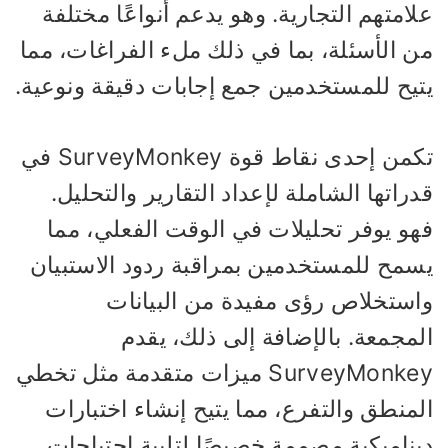
امتهم التجارية. وهو يدعم أنواعًا مختلفة
ن الأسئلة، بما في ذلك ملء الفراغات، مما
تيح للمستخدمين جمع إجابات دقيقة ونوعية.
تكمن إحدى نقاط قوة SurveyMonkey في
راتها الشاملة لإعداد التقارير والتحليل.
هو يوفر تحليلات في الوقت الفعلي، مما
سمح للمستخدمين بمراقبة ردود الاستبيان
استخلاص رؤى مفيدة من البيانات
لمجمعة. بالإضافة إلى ذلك، يقدم
SurveyMonkey ميزات متقدمة مثل تخطي
منطق والتفرع، مما يتيح إنشاء اختبارات
يناميكية مصممة خصيصًا لتلبية احتياجات