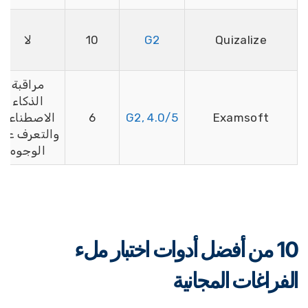
Quizalize
G2
10
لا
مراقبة
الذكاء
Examsoft
G2, 4.0/5
6
الاصطناعي
ا
والتعرف على
الوجوه
10 من أفضل أدوات اختبار ملء
لفراغات المجانية