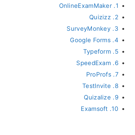
1. OnlineExamMaker
2. Quizizz
3. SurveyMonkey
4. Google Forms
5. Typeform
6. SpeedExam
7. ProProfs
8. TestInvite
9. Quizalize
10. Examsoft