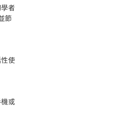
初學者
並節
活性使
手機或