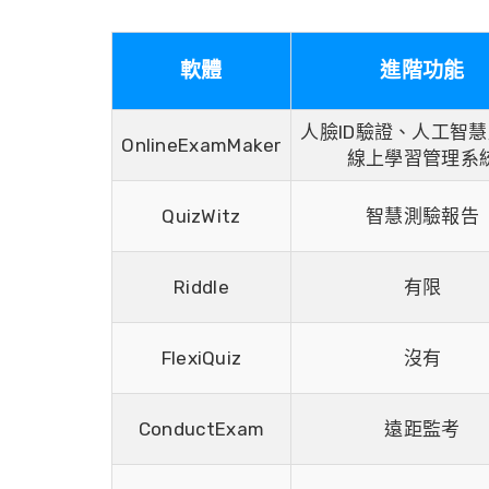
軟體
進階功能
人臉ID驗證、人工智
OnlineExamMaker
線上學習管理系
QuizWitz
智慧測驗報告
Riddle
有限
FlexiQuiz
沒有
ConductExam
遠距監考