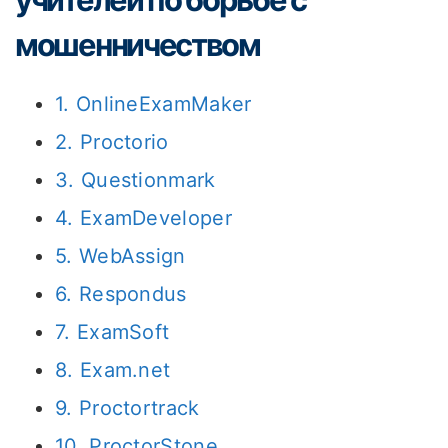
мошенничеством
1. OnlineExamMaker
2. Proctorio
3. Questionmark
4. ExamDeveloper
5. WebAssign
6. Respondus
7. ExamSoft
8. Exam.net
9. Proctortrack
10. ProctorStone