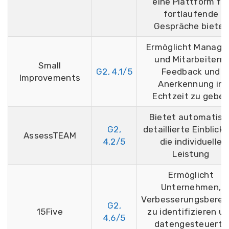
eine Plattform fü
fortlaufende
Gespräche bietet
Ermöglicht Manage
und Mitarbeitern,
Small
G2, 4,1/5
Feedback und
Improvements
Anerkennung in
Echtzeit zu gebe
Bietet automatisc
G2,
detaillierte Einblicke
AssessTEAM
4,2/5
die individuelle
Leistung
Ermöglicht
Unternehmen,
Verbesserungsberei
G2,
15Five
zu identifizieren u
4,6/5
datengesteuerte