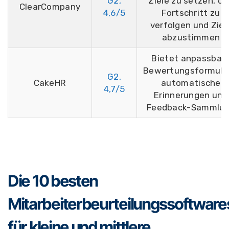
G2,
Ziele zu setzen, d
ClearCompany
4,6/5
Fortschritt zu
verfolgen und Ziel
abzustimmen
Bietet anpassbar
Bewertungsformula
G2,
CakeHR
automatische
4,7/5
Erinnerungen und
Feedback-Sammlu
Die 10 besten
Mitarbeiterbeurteilungssoftware
für kleine und mittlere