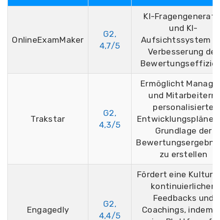
KI-Fragengenerato
und KI-
G2,
OnlineExamMaker
Aufsichtssystem z
4,7/5
Verbesserung der
Bewertungseffizie
Ermöglicht Manage
und Mitarbeitern,
personalisierte
G2,
Trakstar
Entwicklungspläne 
4,3/5
Grundlage der
Bewertungsergebni
zu erstellen
Fördert eine Kultur 
kontinuierlichen
Feedbacks und
G2,
Engagedly
Coachings, indem 
4,4/5