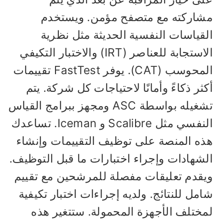
شاركته مع متصفح مؤمن. ويستخدم
لقياسات النفسية الحديثة مثل نظرية
الاستجابة للعناصر (IRT) والاختبار التكيفي
المحوسب (CAT). يوفر FastTest تقييمات
ثر ذكاءً وأمانًا لاحتياجات كل شركة. يتم
تشغيله بواسطة ASC ومجهز ببرامج القياس
النفسي مثل Scalibre و Iceman. تساعدك
ذه المنصة على توظيف التقييمات وإنشاء
لشهادات وإجراء اختبارات ما قبل التوظيف.
يقدم تعليقات مفصلة للمرشحين مع تقييم
مل للنتائج. ولديه إجراءات اختبار تكيفية
مختلف الأجهزة المحمولة. ستتغير هذه