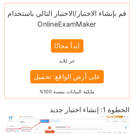
قم بإنشاء الاختبار/الاختبار التالي باستخدام
OnlineExamMaker
ابدأ مجانًا
حر للابد
على أرض الواقع: تحميل
ملكية البيانات بنسبة 100%
وة 1: إنشاء اختبار جديد