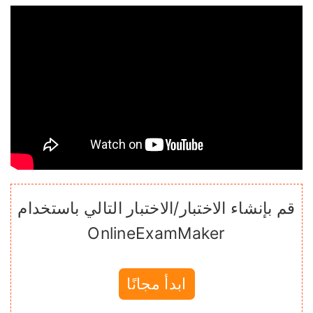
قم بإنشاء الاختبار/الاختبار التالي باستخدام
OnlineExamMaker
ابدأ مجانًا