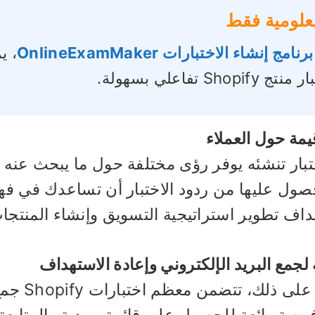
علومية فقط
برنامج إنشاء الاختبارات OnlineExamMaker
، ي
ج Shopify تفاعلي بسهولة.
مة حول العملاء
بار تنشئه يوفر رؤى مختلفة حول ما يبحث عنه ع
صول عليها من ردود الاختبار أن تساعدك في فه
اف تطوير استراتيجية التسويق وإنشاء المنتجا
جمع البريد الإلكتروني وإعادة الاستهداف
علاوة عل
رصة رائعة للحصول على قائمة بريدية والمتاب