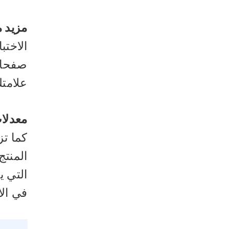
مزيد م
الاختب
صفحات
علامتك
معدلا
كما تز
المنتج
التي ي
في الا