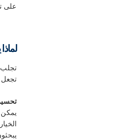
على ت
لماذا يحتاج كل
تجلب ا
تجعل كل متجر fy
تحسين
يمكن ل
الخيار
يبحثون