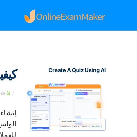
كيفية
Create A Quiz Using AI
026
/
إنشاء 
للعملا