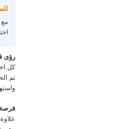
للم
مع
اختبار منت
رؤى قي
كل اخت
تم الح
واستهد
فرصة ل
وهي ف