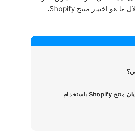
مسؤولية وفعالية بشكل كبير. ستأخذك هذه المقالة خلال ما هو اختبار منتج Shopify،
كيف يمكن للمسوقين إنشاء ومشاركة اختبار أو استبيان منتج Shopify باستخدام