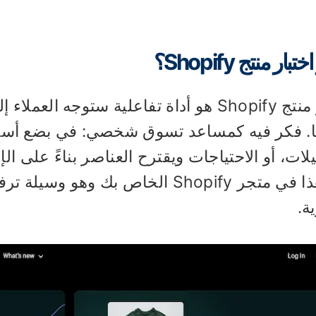
بار منتج Shopify؟
اختبار منتج Shopify هو أداة تفاعلية ستوجه
ا. فكر فيه كمساعد تسوق شخصي: في بضع أسئ
لات، أو الاحتياجات ويقترح العناصر بناءً على ال
مثل هذا في متجر Shopify الخاص بك وه
ة.