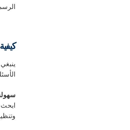
الرسمي
كيفية 
ينبغي 
الأسئل
سهولة
ابحث ع
وتنظيم