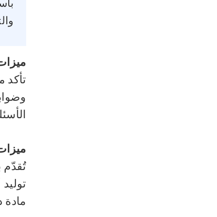
باس
وال
ميزات 
تأكد م
وضواب
الأسئ
ميزات 
تُقدّم
توليد 
مادة د