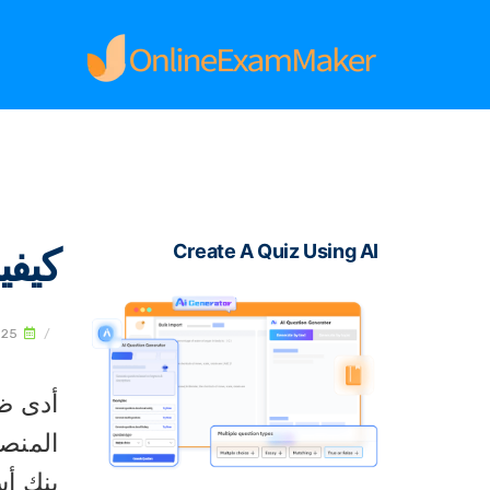
كيفي
Create A Quiz Using AI
025
/
أدى ظه
المنصا
بنك أس