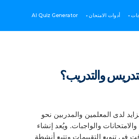
كيفية إنشاء بنك أسئلة عبر الإنترنت للتدريس والتدريب؟
جات
أدوات الامتحان
AI Quiz Generator
للتدريس والتدريب؟
تزايد لدى المعلمين والمدربين نحو
والامتحانات والواجبات. ويُعد إنشاء
قت في تنويع التقييمات وتتبع أنشطة