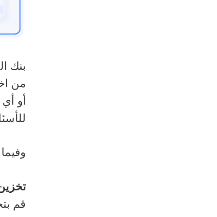
بنك ال
من اخت
أو أي 
للأسئل
وفيما 
تخزين
قم بتخ