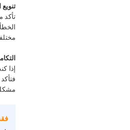
تنويع 
تأكد م
الخطأ،
مختلفة
التكام
فتأكد 
مشكلة 
فقط