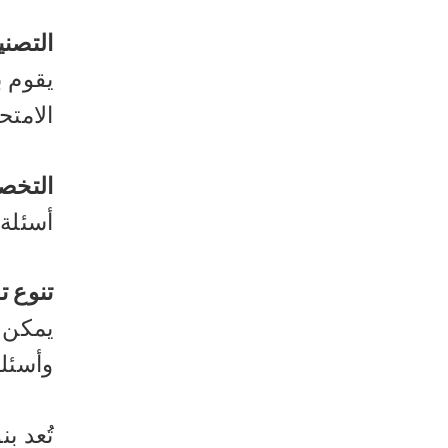
التصني
يقوم ب
الامتح
التخص
أسئلة 
تنوع ت
يمكن ت
وأسئلة
تُعد ب