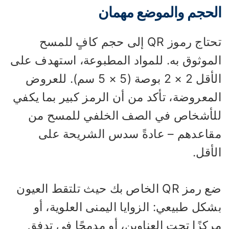
لحجم والموضع مهمان
تحتاج رموز QR إلى حجم كافٍ للمسح
لموثوق به. للمواد المطبوعة، استهدف على
الأقل 2 × 2 بوصة (5 × 5 سم). للعروض
لمعروضة، تأكد من أن الرمز كبير بما يكفي
لأشخاص في الصف الخلفي للمسح من
قاعدهم – عادةً سدس الشريحة على
أقل.
ضع رمز QR الخاص بك حيث تلتقط العيون
كل طبيعي: الزوايا اليمنى العلوية، أو
كزًا تحت العناوين، أو مدمجًا في تدفق