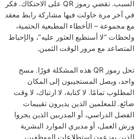
السبب. تقضي رموز QR على الاحتكاك. فكر
ي آخر مرة حاولت فيها مشاركة رابط معقد
ع مجموعة – الأخطاء المطبعية الحتمية،
لحظات “لا أستطيع العثور عليه”، والإحباط
لمتصاعد مع مرور الوقت الثمين.
تحل رموز QR هذه المشكلة فورًا. مسح
احد، ويصل المستجيبون إلى المكان
مطلوب تمامًا. لا كتابة، لا ارتباك، لا وقت
ائع. للمعلمين الذين يديرون تقييمات
لفصل الدراسي، أو المدربين الذين يجروا
رش العمل، أو مديري الموارد البشرية
لذين يوزعون استطلاعات الموظفين،