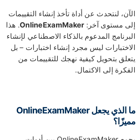
آن، لنتحدث عن أداة تأخذ إنشاء التقييمات
لى مستوى آخر:
OnlineExamMaker
. هذا
لبرنامج المدعوم بالذكاء الاصطناعي لإنشاء
لاختبارات ليس مجرد إنشاء اختبارات – بل
تعلق بتحويل كيفية نهجك للتقييمات من
فكرة إلى الاكتمال.
ما الذي يجعل OnlineExamMaker
ميزًا؟
يجمع OnlineExamMaker بين أدوات