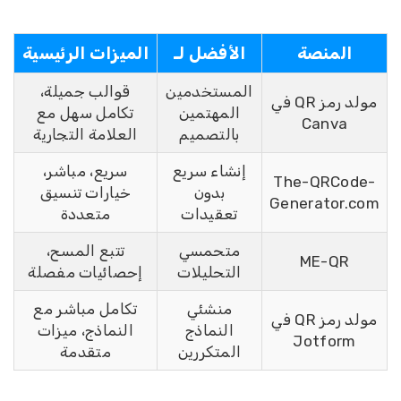
المنصة
الأفضل لـ
الميزات الرئيسية
المستخدمين
قوالب جميلة،
مولد رمز QR في
المهتمين
تكامل سهل مع
Canva
بالتصميم
العلامة التجارية
إنشاء سريع
سريع، مباشر،
The-QRCode-
بدون
خيارات تنسيق
Generator.co
تعقيدات
متعددة
متحمسي
تتبع المسح،
ME-QR
التحليلات
إحصائيات مفصلة
منشئي
تكامل مباشر مع
مولد رمز QR في
النماذج
النماذج، ميزات
Jotform
المتكررين
متقدمة