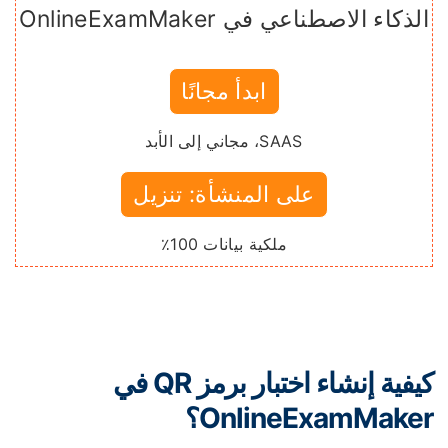
ذكاء الاصطناعي في OnlineExamMaker
ابدأ مجانًا
SAAS، مجاني إلى الأبد
على المنشأة: تنزيل
ملكية بيانات 100٪
كيفية إنشاء اختبار برمز QR في
OnlineExamMake؟