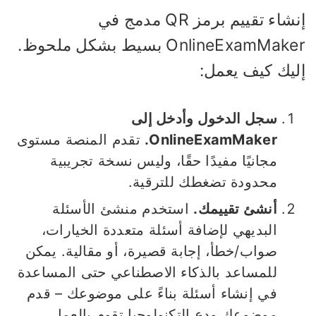
إنشاء تقييم برمز QR مدمج في
OnlineExamMaker بسيط بشكل ملحوظ.
ليك كيف يعمل:
سجل الدخول وأدخل إلى
OnlineExamMaker.
تقدم المنصة مستوى
مجانيًا مفيدًا حقًا، وليس نسخة تجريبية
محدودة تضغطك للترقية.
أنشئ تقييمك.
استخدم منشئ الأسئلة
البديهي لإضافة أسئلة متعددة الخيارات،
صواب/خطأ، إجابة قصيرة، أو مقالية. يمكن
للمساعد بالذكاء الاصطناعي حتى المساعدة
في إنشاء أسئلة بناءً على موضوعك – قدم
موضوعك ودع التكنولوجيا تقوم بالعمل