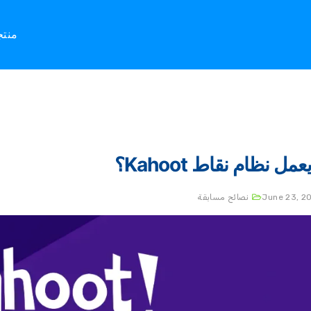
منت
مل نظام نقاط Kahoot؟
June 23, 2
نصائح مسابقة