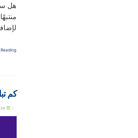
هل سب
لإضافا
 Reading
كم تبلغ تكلفة Kahoot
026
/