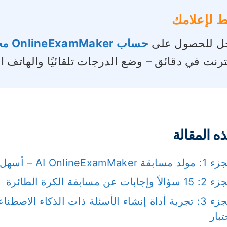
 لإعلامك
 للحصول على
حساب OnlineExamMaker مجاني
نترنت في دقائق – وضع الدرجات تلقائيًا والهاتف 
ه المقالة
AI OnlineExamMake – أسهل طريقة لإجراء الاختبارات عبر الإنترنت
ؤالاً وإجابات عن مسابقة الكرة الطائرة
تبار