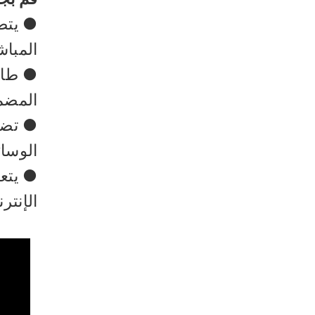
● يتض
المباش
● طالب
المضمن
● تضمي
الوسائط الاجتماعي
● يتعا
الإنتر