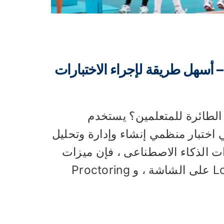
لجزء 1: مولد مسابقة AI OnlineExamMaker – أسهل طريقة لإجراء الاختبارات
 الطائرة للمتعلمين؟ يستخدم
اعدة في اختبار منظمي إنشاء وإدارة وتحليل
زات الذكاء الاصطناعى ، فإن ميزات
الأمان المتقدمة عبر الإنترنت ، مثل متصفح Lockdown على الشاشة ، و Proctoring