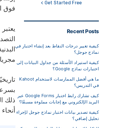
Get Started Free >
فوق ا
يعتبر 
Recent Posts
التصدي
كيفية تغيير درجات النقاط بعد إنشاء اختبار في
البدني
نماذج جوجل؟
مجريات
كيفية استيراد الأسئلة من جداول البيانات إلى
اختبارات نماذج Google؟
تاريخي
ما هي أفضل الممارسات لاستخدام Kahoot
في التدريس؟
بسرعة 
كيف تشارك رابط اختبار Google Forms عبر
ذلك ال
البريد الإلكتروني مع إجابات مملوءة مسبقًا؟
أنحاء ا
كيفية تصدير بيانات اختبار نماذج جوجل لإجراء
تحليل إضافي؟