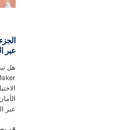
عبر ال
هل تبح
الاختب
عبر ال
قم بجولة من