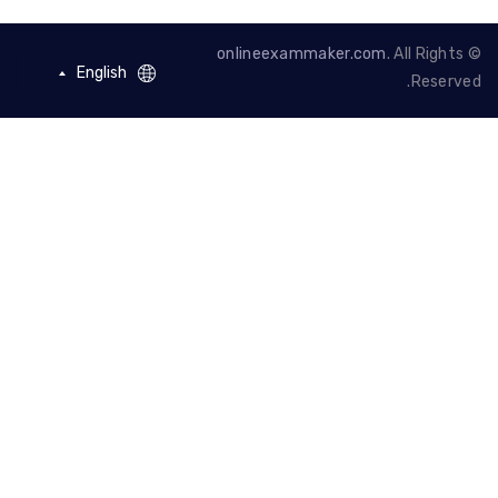
onlineexammaker.com
. All Rights
English
English
Reserve
French - Francais
German - Deutsch
Spanish - Español
Portuguese -
Português
Arabic - العربية
Chinese - 繁體中文