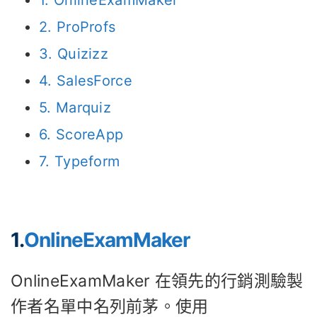
1. OnlineExamMaker
2. ProProfs
3. Quizizz
4. SalesForce
5. Marquiz
6. ScoreApp
7. Typeform
1.
OnlineExamMaker
OnlineExamMaker 在領先的行銷測驗製
作者名單中名列前茅。使用