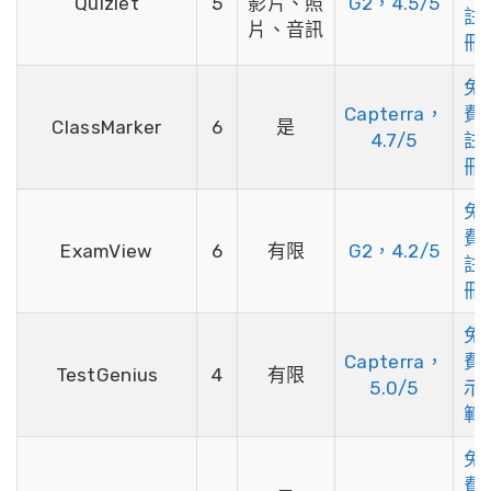
Quizlet
5
影片、照
G2，4.5/5
註
片、音訊
冊
免
Capterra，
費
ClassMarker
6
是
4.7/5
註
冊
免
費
ExamView
6
有限
G2，4.2/5
註
冊
免
Capterra，
費
TestGenius
4
有限
5.0/5
示
範
免
費