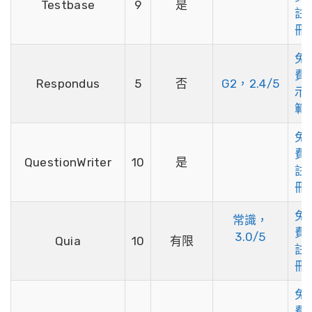
Testbase
9
是
註
冊
免
費
Respondus
5
否
G2，2.4/5
示
範
免
費
QuestionWriter
10
是
註
冊
免
常識，
費
3.0/5
Quia
10
有限
註
冊
免
費