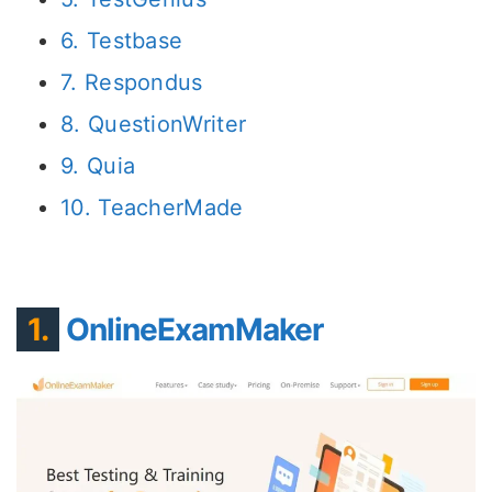
6. Testbase
7. Respondus
8. QuestionWriter
9. Quia
10. TeacherMade
1.
OnlineExamMaker