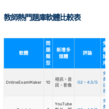
教師熱門題庫軟體比較表
問
免
題
新增多
費
軟體
評論
類
媒體
試
型
用
免
視訊、音
費
OnlineExamMaker
10
G2，4.5/5
訊、影像
註
冊
免
YouTube
費