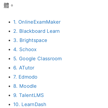
體。
1. OnlineExamMaker
2. Blackboard Learn
3. Brightspace
4. Schoox
5. Google Classroom
6. ATutor
7. Edmodo
8. Moodle
9. TalentLMS
10. LearnDash