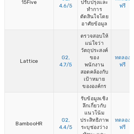
15Five
ปรับปรุงและ
4.6/5
ฟรี
ทำการ
ตัดสินใจโดย
อาศัยข้อมูล
ตรวจสอบให้
แน่ใจว่า
วัตถุประสงค์
G2,
ของ
ทดลอง
Lattice
4.7/5
พนักงาน
ฟรี
สอดคล้องกับ
เป้าหมาย
ขององค์กร
รับข้อมูลเชิง
ลึกเกี่ยวกับ
แนวโน้ม
G2,
ประสิทธิภาพ
ทดลอง
BambooHR
4.4/5
ระบุช่องว่าง
ฟรี