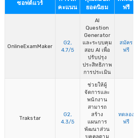
ซอฟต์แวร์
คะแนน
ยอดนิยม
ฟรี
AI
Question
Generator
G2,
และระบบคุม
สมัคร
OnlineExamMaker
4.7/5
สอบ AI เพื่อ
ฟรี
ปรับปรุง
ประสิทธิภาพ
การประเมิน
ช่วยให้ผู้
จัดการและ
พนักงาน
สามารถ
G2,
สร้าง
ทดลอง
Trakstar
4.3/5
แผนการ
ฟรี
พัฒนาส่วน
บุคคลตาม