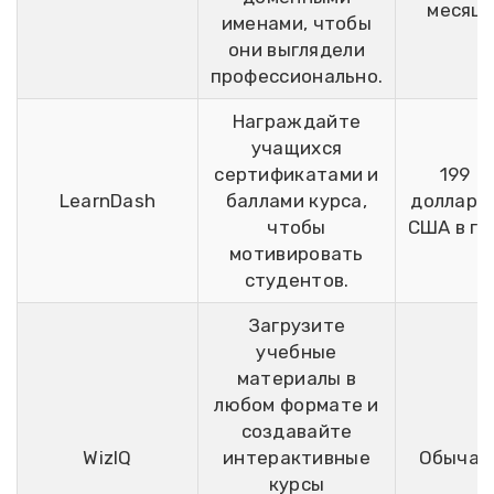
месяц
именами, чтобы
они выглядели
профессионально.
Награждайте
учащихся
сертификатами и
199
LearnDash
баллами курса,
долларо
чтобы
США в го
мотивировать
студентов.
Загрузите
учебные
материалы в
любом формате и
создавайте
WizIQ
интерактивные
Обычай
курсы