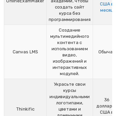
OnlineExamMaker
академии, чтобы
США в
создать сайт
месяц
курса без
программирования
Создание
мультимедийного
контента с
использованием
Canvas LMS
Обычай
видео,
изображений и
интерактивных
модулей.
Украсьте свои
курсы
индивидуальными
36
логотипами,
долларо
Thinkific
цветами и
США в
доменными