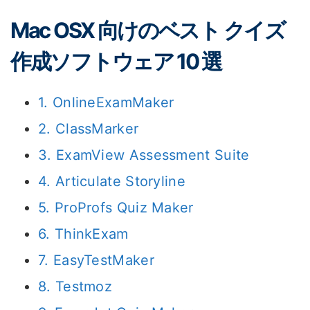
Mac OSX 向けのベスト クイズ
作成ソフトウェア 10 選
1. OnlineExamMaker
2. ClassMarker
3. ExamView Assessment Suite
4. Articulate Storyline
5. ProProfs Quiz Maker
6. ThinkExam
7. EasyTestMaker
8. Testmoz