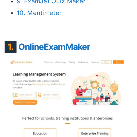
9. ExamJet Quiz Maker
10. Mentimeter
1.
OnlineExamMaker