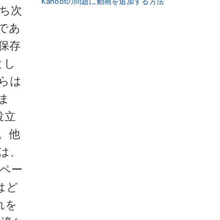
Kahootの問題に動画を追加する方法
ち次
であ
保存
とし
らは
ま
役立
。他
は、
ペー
はど
れを