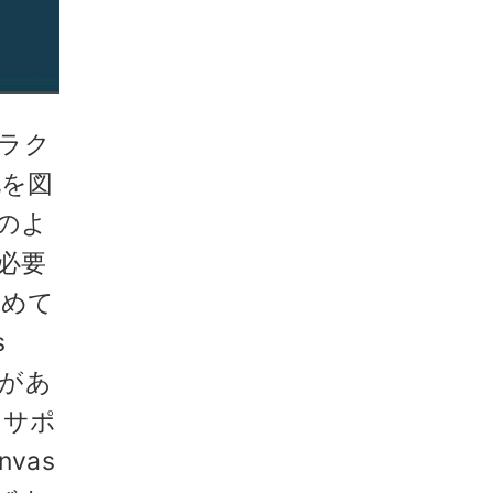
トラク
化を図
このよ
必要
努めて
s
要があ
 サポ
vas