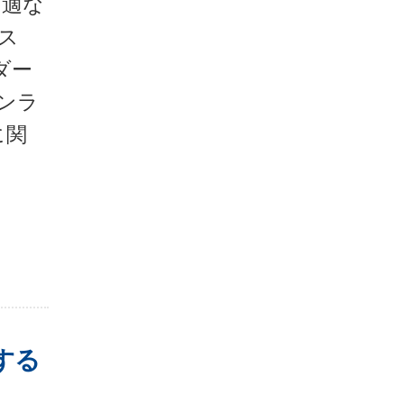
最適な
ス
ダー
オンラ
に関
する