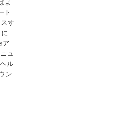
ばよ
ポート
セスす
スに
sア
メニュ
[ヘル
ウン