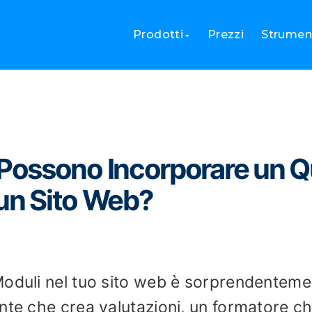
ter Possono Incorporare un Quiz di Google Moduli in un Sito W
Prodotti
Prezzi
Strument
ossono Incorporare un Q
 un Sito Web?
Moduli nel tuo sito web è sorprendenteme
nte che crea valutazioni, un formatore c