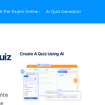
eb?
i Per Esami Online
AI Quiz Generator
uiz
Create A Quiz Using AI
nte
he