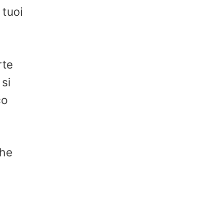
 tuoi
rte
si
co
che