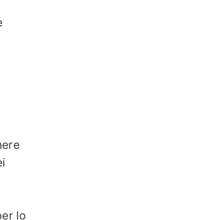
e
nere
ei
per lo