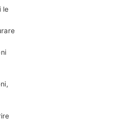
 le
urare
oni
ni,
ire