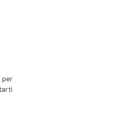
e per
arti