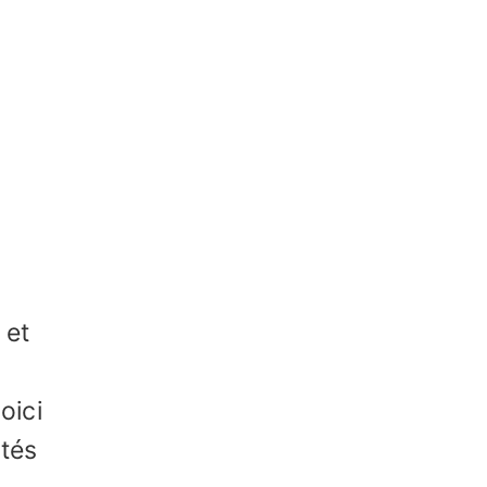
 et
oici
ités