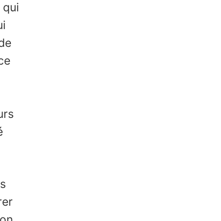
 qui
ui
 de
ce
urs
é
es
rer
çon