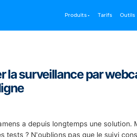
rer la surveillance par webcam pour un examen en ligne
Produits
Tarifs
Outils
 la surveillance par web
ligne
xamens a depuis longtemps une solution. 
es tests ? N'oublions pas que le suivi cons