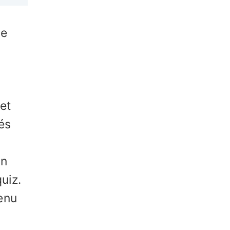
ne
et
tés
en
uiz.
enu