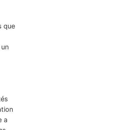
s que
 un
tés
ation
e a