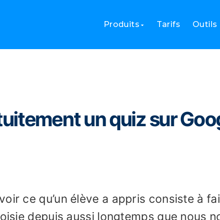
ratuitement un quiz sur Google Forms
Produits
Tarifs
Outils
uitement un quiz sur Goo
oir ce qu’un élève a appris consiste à fa
choisie depuis aussi longtemps que nous n