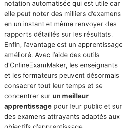
notation automatisée qui est utile car
elle peut noter des milliers d’examens
en un instant et même renvoyer des
rapports détaillés sur les résultats.
Enfin, l’avantage est un apprentissage
amélioré. Avec l’aide des outils
d’OnlineExamMaker, les enseignants
et les formateurs peuvent désormais
consacrer tout leur temps et se
concentrer sur
un meilleur
apprentissage
pour leur public et sur
des examens attrayants adaptés aux
objectifs d’apprentissage.