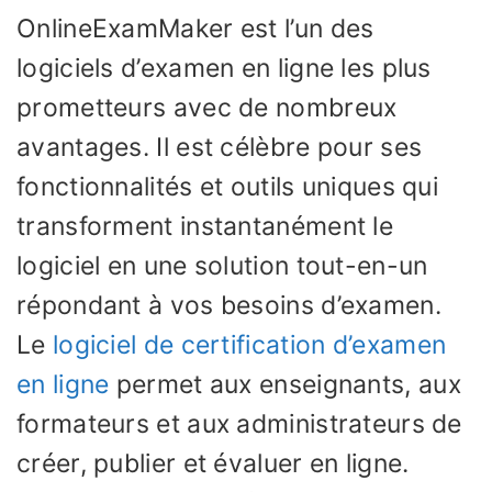
OnlineExamMaker est l’un des
logiciels d’examen en ligne les plus
prometteurs avec de nombreux
avantages. Il est célèbre pour ses
fonctionnalités et outils uniques qui
transforment instantanément le
logiciel en une solution tout-en-un
répondant à vos besoins d’examen.
Le
logiciel de certification d’examen
en ligne
permet aux enseignants, aux
formateurs et aux administrateurs de
créer, publier et évaluer en ligne.