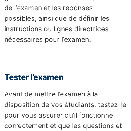
de l’examen et les réponses
possibles, ainsi que de définir les
instructions ou lignes directrices
nécessaires pour l’examen.
Tester l’examen
Avant de mettre l’examen à la
disposition de vos étudiants, testez-le
pour vous assurer qu’il fonctionne
correctement et que les questions et