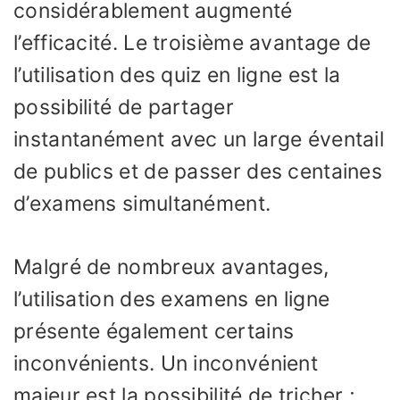
considérablement augmenté
l’efficacité. Le troisième avantage de
l’utilisation des quiz en ligne est la
possibilité de partager
instantanément avec un large éventail
de publics et de passer des centaines
d’examens simultanément.
Malgré de nombreux avantages,
l’utilisation des examens en ligne
présente également certains
inconvénients. Un inconvénient
majeur est la possibilité de tricher ;