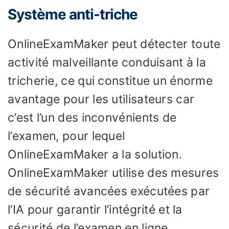
Système anti-triche
OnlineExamMaker peut détecter toute
activité malveillante conduisant à la
tricherie, ce qui constitue un énorme
avantage pour les utilisateurs car
c’est l’un des inconvénients de
l’examen, pour lequel
OnlineExamMaker a la solution.
OnlineExamMaker utilise des mesures
de sécurité avancées exécutées par
l’IA pour garantir l’intégrité et la
sécurité de l’examen en ligne.