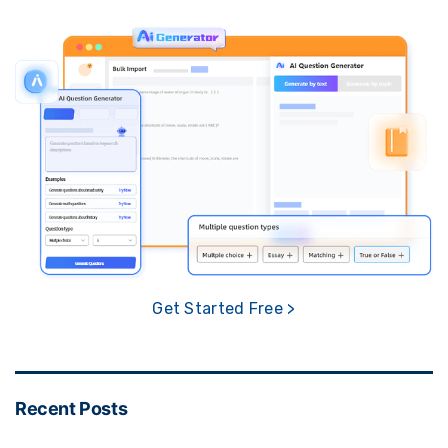
Get Started Free >
Recent Posts