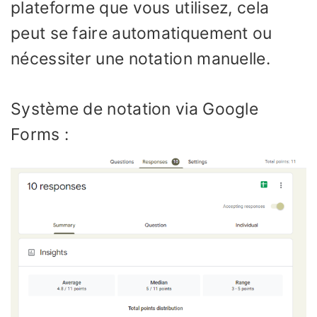
plateforme que vous utilisez, cela
peut se faire automatiquement ou
nécessiter une notation manuelle.
Système de notation via Google
Forms :