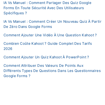
IA Vs Manuel : Comment Partager Des Quiz Google
Forms En Toute Sécurité Avec Des Utilisateurs
Spécifiques ?
IA Vs Manuel : Comment Créer Un Nouveau Quiz À Partir
De Zéro Dans Google Forms
Comment Ajouter Une Vidéo À Une Question Kahoot ?
Combien Coûte Kahoot ? Guide Complet Des Tarifs
2026
Comment Ajouter Un Quiz Kahoot À PowerPoint ?
Comment Attribuer Des Valeurs De Points Aux
Différents Types De Questions Dans Les Questionnaires
Google Forms ?