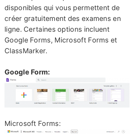
disponibles qui vous permettent de
créer gratuitement des examens en
ligne. Certaines options incluent
Google Forms, Microsoft Forms et
ClassMarker.
Google Form:
Microsoft Forms: