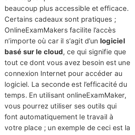
beaucoup plus accessible et efficace.
Certains cadeaux sont pratiques ;
OnlineExamMakers facilite l’accès
n’importe où car il s’agit d’un
logiciel
basé sur le cloud
, ce qui signifie que
tout ce dont vous avez besoin est une
connexion Internet pour accéder au
logiciel. La seconde est l’efficacité du
temps. En utilisant onlineExamMaker,
vous pourrez utiliser ses outils qui
font automatiquement le travail à
votre place ; un exemple de ceci est la