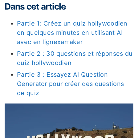
Dans cet article
Partie 1: Créez un quiz hollywoodien
en quelques minutes en utilisant AI
avec en lignexamaker
Partie 2 : 30 questions et réponses du
quiz hollywoodien
Partie 3 : Essayez AI Question
Generator pour créer des questions
de quiz