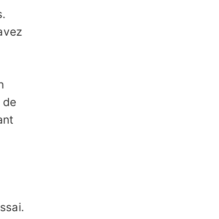
s.
avez
n
n de
ant
ssai.