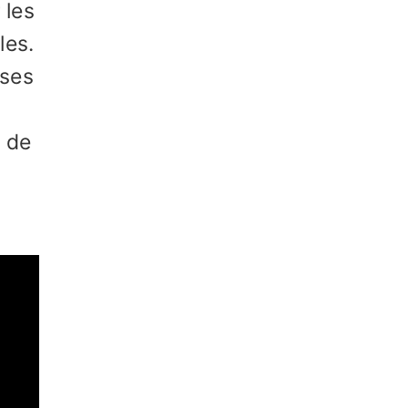
 les
les.
sses
e de