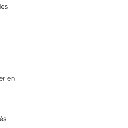
les
er en
tés