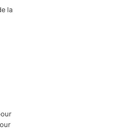
e la
pour
pour