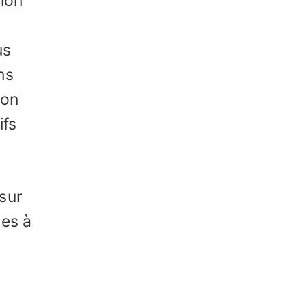
ion
us
ns
ion
ifs
sur
nes à