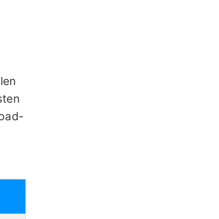
len
sten
load-