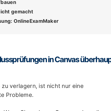
ufbauen
icht gemacht
ösung: OnlineExamMaker
hlussprüfungen in Canvas überhaup
zu verlagern, ist nicht nur eine
te Probleme.