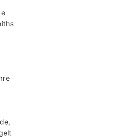
he
iths
hre
de,
gelt