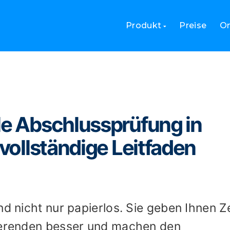
le Abschlussprüfung in Canvas erstellt: Der vollständige Leitfad
Produkt
Preise
On
le Abschlussprüfung in
 vollständige Leitfaden
nd nicht nur papierlos. Sie geben Ihnen Ze
dierenden besser und machen den