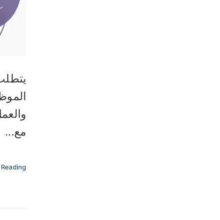
يتطلب 
الموظف
والعمل
مع...
 Reading