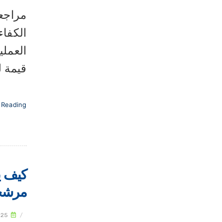
مراجعة
الكفاء
العملي
قيمة ل
 Reading
كيف ي
مرشحي
025
/