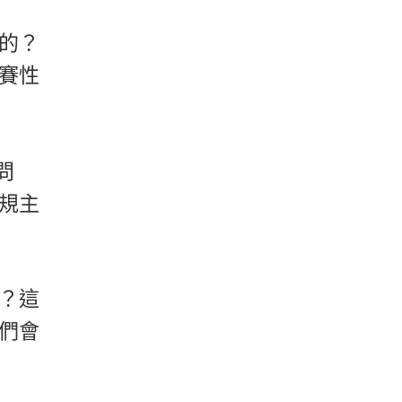
的？
賽性
問
規主
？這
們會