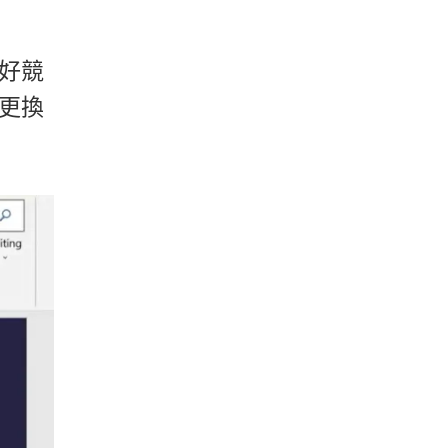
好競
更換