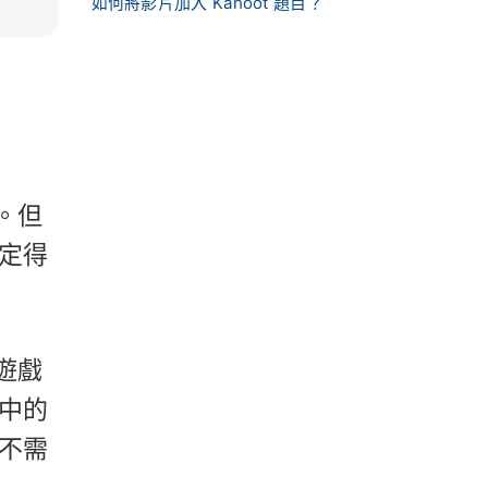
如何將影片加入 Kahoot 題目？
。但
定得
遊戲
中的
不需