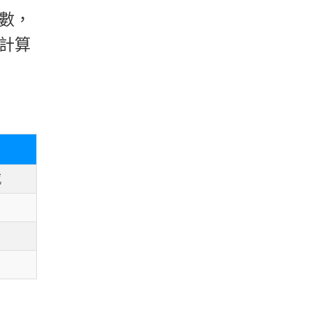
數，
計算
感