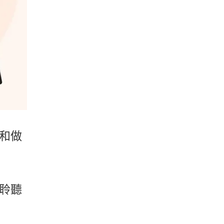
和做
聆聽