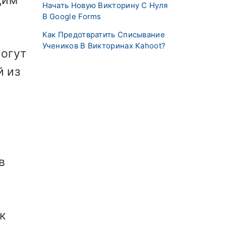
Начать Новую Викторину С Нуля
В Google Forms
Как Предотвратить Списывание
Учеников В Викторинах Kahoot?
могут
й из
в
к