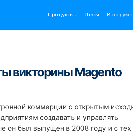
веты викторины Magento
Продукты
Цены
Инструме
еты викторины Magento
тронной коммерции с открытым исхо
едприятиям создавать и управлять
е он был выпущен в 2008 году и с тех