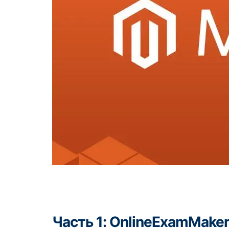
Часть 1: OnlineExamMaker