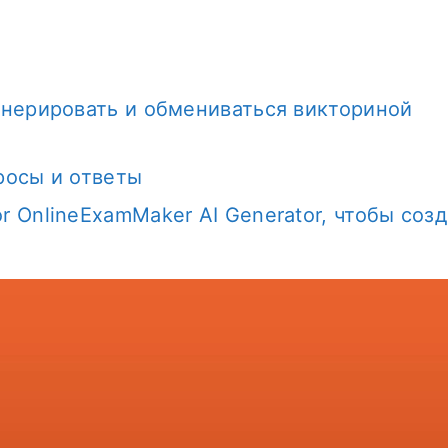
генерировать и обмениваться викториной
просы и ответы
r OnlineExamMaker AI Generator, чтобы созд