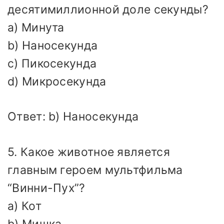
десятимиллионной доле секунды?
a) Минута
b) Наносекунда
c) Пикосекунда
d) Микросекунда
Ответ: b) Наносекунда
5. Какое животное является
главным героем мультфильма
“Винни-Пух”?
a) Кот
b) Мишка