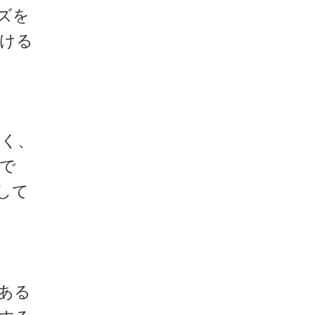
ズを
ける
すく、
で
して
ある