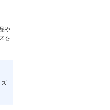
品や
ズを
イズ