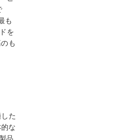
で
最も
ドを
高のも
適した
本的な
製品