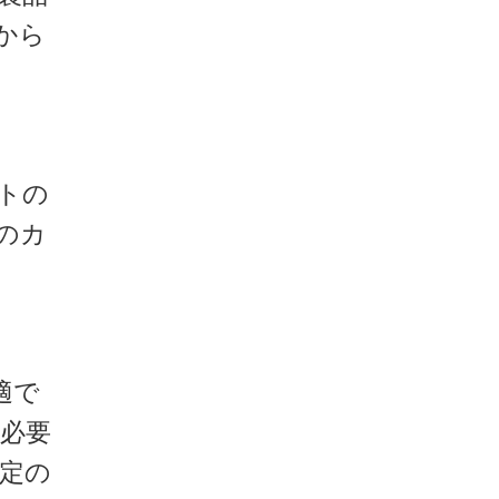
から
トの
のカ
適で
必要
定の