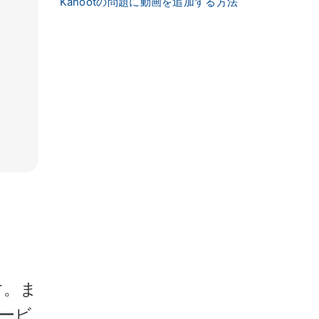
Kahootの問題に動画を追加する方法
す。ま
ービ