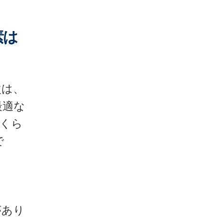
素は
次は、
最適な
くら
で
があり