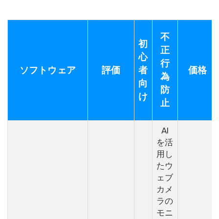
不
初
正
心
行
ソフトウェア
評価
者
価格
為
向
防
け
止
AI
を活
用し
たウ
ェブ
カメ
ラの
モニ