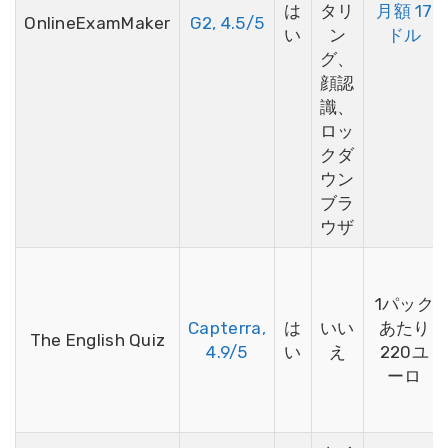
は
タリ
月額 17
OnlineExamMaker
G2, 4.5/5
い
ン
ドル
グ、
顔認
識、
ロッ
クダ
ウン
ブラ
ウザ
1パック
Capterra,
は
いい
あたり
The English Quiz
4.9/5
い
え
220ユ
ーロ