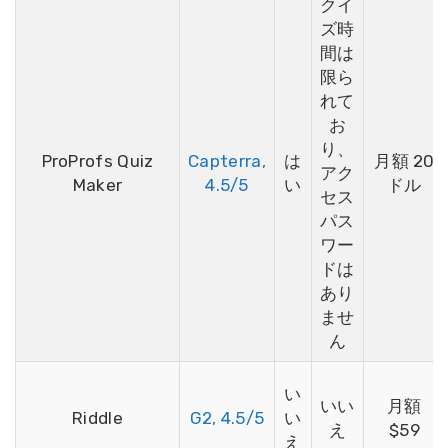
クイ
ズ時
間は
限ら
れて
お
り、
ProProfs Quiz
Capterra,
は
月額 20
アク
Maker
4.5/5
い
ドル
セス
パス
ワー
ドは
あり
ませ
ん
い
いい
月額
Riddle
G2, 4.5/5
い
え
$59
え