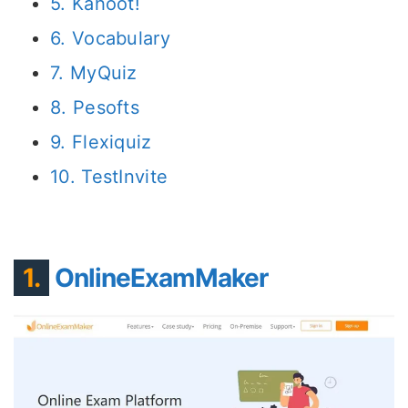
5. Kahoot!
6. Vocabulary
7. MyQuiz
8. Pesofts
9. Flexiquiz
10. TestInvite
1.
OnlineExamMaker