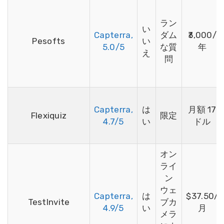
ラン
い
Capterra,
ダム
₹3,000/
Pesofts
い
5.0/5
な質
年
え
問
Capterra,
は
月額 17
Flexiquiz
限定
4.7/5
い
ドル
オン
ライ
ン
ウェ
Capterra,
は
$37.50/
TestInvite
ブカ
4.9/5
い
月
メラ