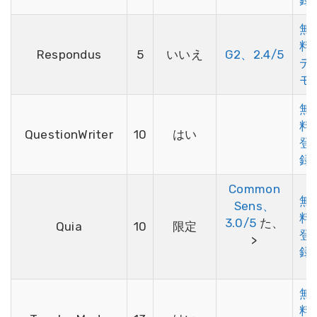
無
料
Respondus
5
いいえ
G2、2.4/5
デ
モ
無
料
QuestionWriter
10
はい
登
録
Common
無
Sens、
料
3.0/5
た、
Quia
10
限定
登
>
録
無
料