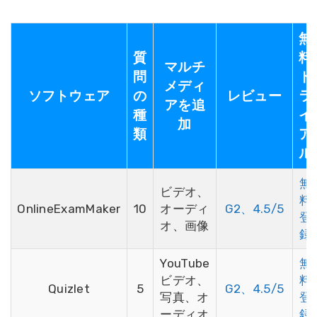
無
質
料
マルチ
問
ト
メディ
ソフトウェア
の
レビュー
ラ
アを追
種
イ
加
類
ア
ル
無
ビデオ、
料
OnlineExamMaker
10
オーディ
G2、4.5/5
登
オ、画像
録
YouTube
無
ビデオ、
料
Quizlet
5
G2、4.5/5
写真、オ
登
ーディオ
録