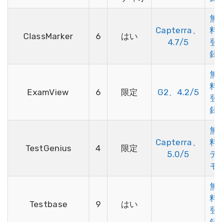
無
Capterra、
料
ClassMarker
6
はい
4.7/5
登
録
無
料
ExamView
6
限定
G2、4.2/5
登
録
無
Capterra、
料
TestGenius
4
限定
5.0/5
デ
モ
無
料
Testbase
9
はい
登
録