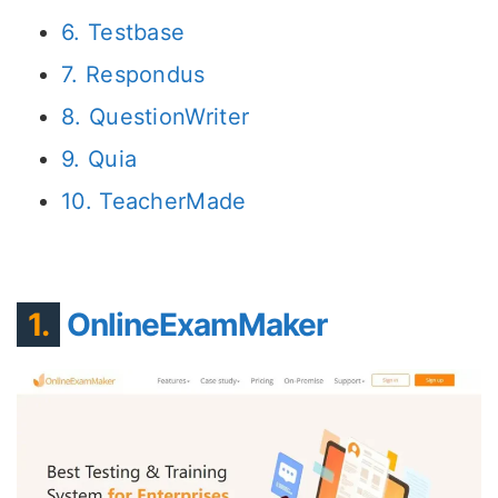
6. Testbase
7. Respondus
8. QuestionWriter
9. Quia
10. TeacherMade
1.
OnlineExamMaker