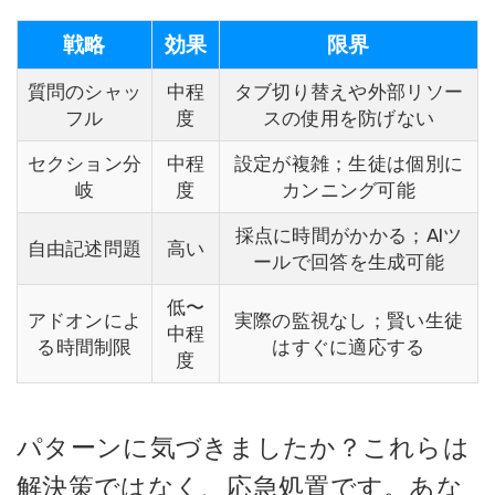
戦略
効果
限界
質問のシャッ
中程
タブ切り替えや外部リソー
フル
度
スの使用を防げない
セクション分
中程
設定が複雑；生徒は個別に
岐
度
カンニング可能
採点に時間がかかる；AIツ
自由記述問題
高い
ールで回答を生成可能
低〜
アドオンによ
実際の監視なし；賢い生徒
中程
る時間制限
はすぐに適応する
度
パターンに気づきましたか？これらは
解決策ではなく、応急処置です。あな