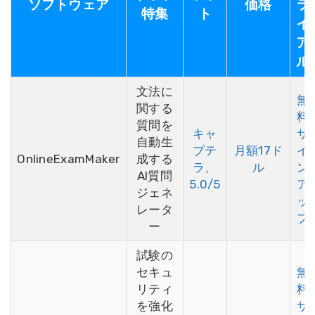
ソフトウェア
価格
ラ
特集
ト
イ
ア
ル
文法に
無
関する
料
質問を
キャ
サ
自動生
プテ
月額17ド
イ
OnlineExamMaker
成する
ラ、
ル
ン
AI質問
5.0/5
ア
ジェネ
ッ
レータ
プ
ー
試験の
セキュ
無
リティ
料
を強化
サ