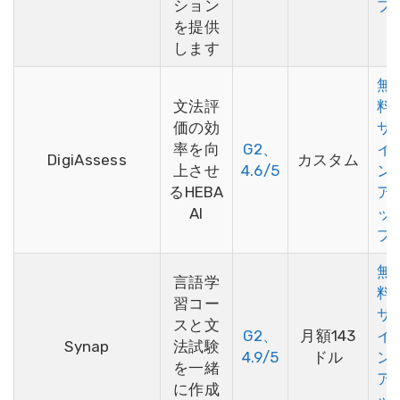
ション
プ
を提供
します
無
文法評
料
価の効
サ
率を向
G2、
イ
DigiAssess
カスタム
上させ
4.6/5
ン
るHEBA
ア
AI
ッ
プ
無
言語学
料
習コー
サ
スと文
G2、
月額143
イ
Synap
法試験
4.9/5
ドル
ン
を一緒
ア
に作成