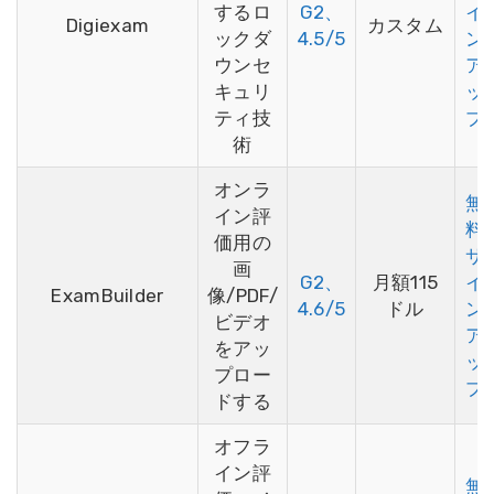
するロ
G2、
イ
Digiexam
カスタム
ックダ
4.5/5
ン
ウンセ
ア
キュリ
ッ
ティ技
プ
術
オンラ
無
イン評
料
価用の
サ
画
G2、
月額115
イ
ExamBuilder
像/PDF/
4.6/5
ドル
ン
ビデオ
ア
をアッ
ッ
プロー
プ
ドする
オフラ
イン評
無