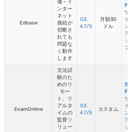
価 – イ
料
ンター
サ
ネット
G2、
月額30
イ
Edbase
接続が
4.7/5
ドル
ン
切断さ
ア
れても
ッ
問題な
プ
く動作
します
文法試
験のた
めのリ
無
モー
料
ト、リ
サ
アルタ
G2、
イ
ExamOnline
カスタム
イムの
4.7/5
ン
監督ソ
ア
リュー
ッ