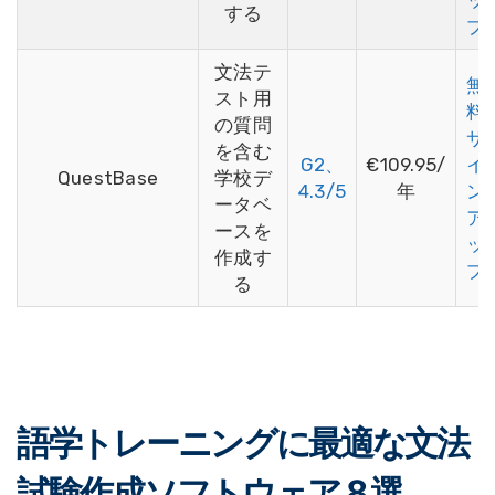
ッ
する
プ
文法テ
無
スト用
料
の質問
サ
を含む
G2、
€109.95/
イ
QuestBase
学校デ
4.3/5
年
ン
ータベ
ア
ースを
ッ
作成す
プ
る
語学トレーニングに最適な文法
試験作成ソフトウェア 8 選