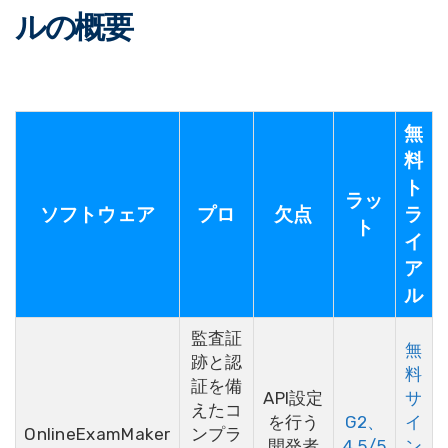
ルの概要
無
料
ト
ラッ
ソフトウェア
プロ
欠点
ラ
ト
イ
ア
ル
監査証
無
跡と認
料
証を備
API設定
サ
えたコ
を行う
G2、
イ
OnlineExamMaker
ンプラ
開発者
4.5/5
ン