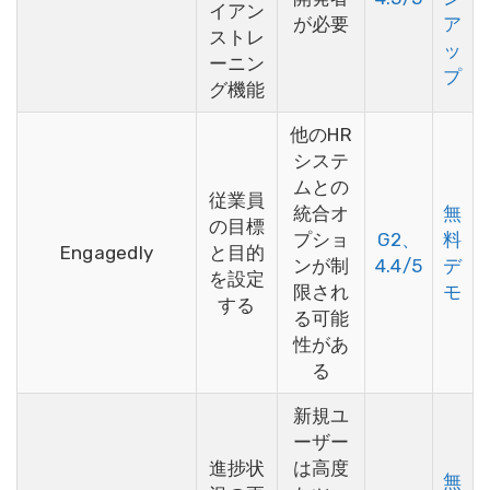
イアン
が必要
ア
ストレ
ッ
ーニン
プ
グ機能
他のHR
システ
ムとの
従業員
統合オ
無
の目標
プショ
G2、
料
Engagedly
と目的
ンが制
4.4/5
デ
を設定
限され
モ
する
る可能
性があ
る
新規ユ
ーザー
進捗状
は高度
無