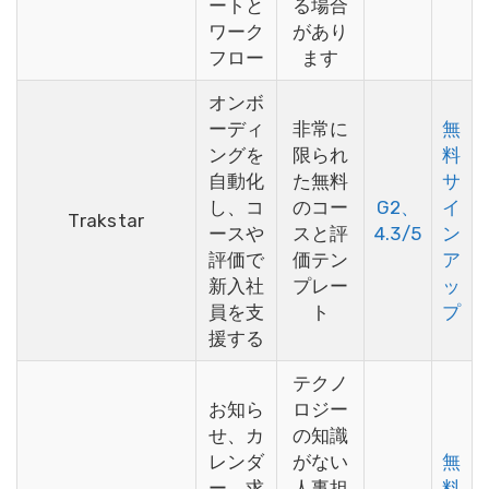
ートと
る場合
ワーク
があり
フロー
ます
オンボ
ーディ
非常に
無
ングを
限られ
料
自動化
た無料
サ
し、コ
のコー
G2、
イ
Trakstar
ースや
スと評
4.3/5
ン
評価で
価テン
ア
新入社
プレー
ッ
員を支
ト
プ
援する
テクノ
お知ら
ロジー
せ、カ
の知識
レンダ
がない
無
ー、求
人事担
料