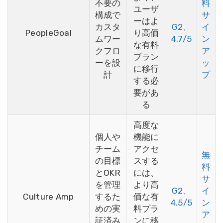
不要の
料
ユーザ
構成で
サ
ーはよ
カスタ
G2、
イ
PeopleGoal
り高価
ムワー
4.7/5
ン
な有料
クフロ
ア
プラン
ーを設
ッ
に移行
計
プ
する必
要があ
る
高度な
個人や
機能に
チーム
アクセ
無
の目標
スする
料
とOKR
には、
サ
を管理
より高
G2、
イ
Culture Amp
するた
価な有
4.5/5
ン
めの実
料プラ
ア
証済み
ンに移