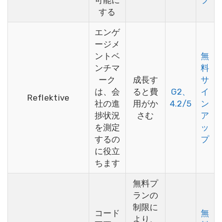
する
エンゲ
ージメ
ントベ
無
ンチマ
料
ーク
成長す
サ
は、会
ると費
G2、
イ
Reflektive
社の進
用がか
4.2/5
ン
捗状況
さむ
ア
を測定
ッ
するの
プ
に役立
ちます
無料プ
ランの
制限に
コード
無
より、