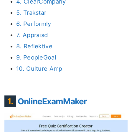
4. ClearCompany
5. Trakstar
6. Performly
7. Appraisd
8. Reflektive
9. PeopleGoal
10. Culture Amp
1.
OnlineExamMaker