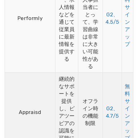
人情報
当者に
サ
などを
とっ
G2、
イ
Performly
通じて
て、学
4.5/5
ン
従業員
習曲線
ア
に最新
は非常
ッ
情報を
に大き
プ
提供す
い可能
る
性があ
る
継続的
なサポ
無
ートを
料
提供
オフラ
サ
し、ピ
イン時
G2、
イ
Appraisd
アツー
の機能
4.7/5
ン
ピアの
制限
ア
認識を
ッ
可能に
プ