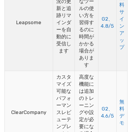
況の更
なツー
料
新と追
ルの使
サ
跡リマ
い方を
G2、
イ
Leapsome
インダ
習得す
4.8/5
ン
ーを自
るのに
ア
動的に
時間が
ッ
受信し
かかる
プ
ます
場合が
ありま
す
カスタ
高度な
マイズ
機能に
可能な
は追加
パフォ
のトレ
無
ーマン
ーニン
G2、
料
ClearCompany
スレビ
グや設
4.6/5
デ
ューテ
定が必
モ
ンプレ
要にな