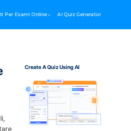
i Per Esami Online
AI Quiz Generator
e
Create A Quiz Using AI
i,
tare