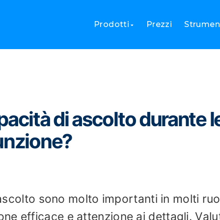
 capacità di ascolto durante le valutazioni pre-assunzione?
Prodotti
Prezzi
Strument
acità di ascolto durante l
sunzione?
 ascolto sono molto importanti in molti ruol
e efficace e attenzione ai dettagli. Valu