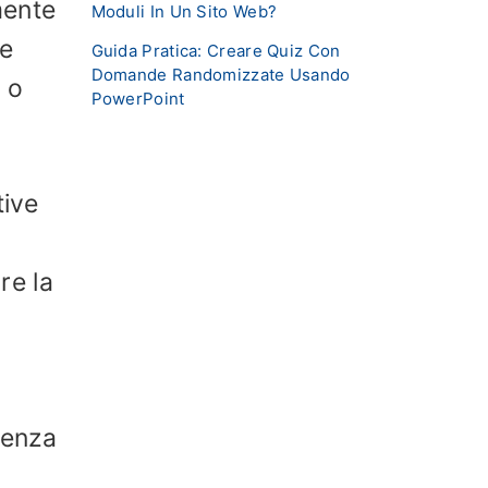
mente
Moduli In Un Sito Web?
 e
Guida Pratica: Creare Quiz Con
Domande Randomizzate Usando
i o
PowerPoint
tive
re la
tenza