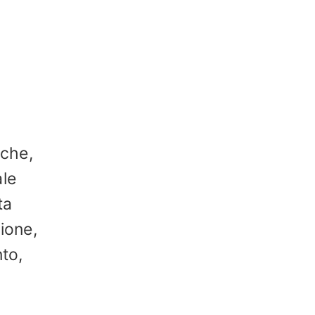
iche,
ale
ta
ione,
nto,