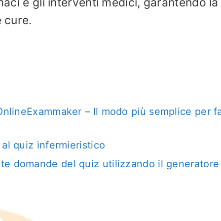
maci e gli interventi medici, garantendo la
e cure.
 OnlineExammaker – Il modo più semplice per f
al quiz infermieristico
e domande del quiz utilizzando il generatore