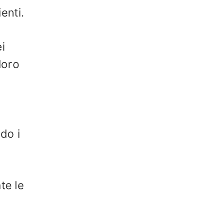
enti.
i
loro
do i
te le