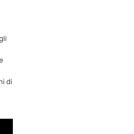
gli
e
i di