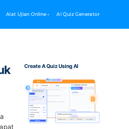
Alat Ujian Online
AI Quiz Generator
uk
Create A Quiz Using AI
ya
dapat