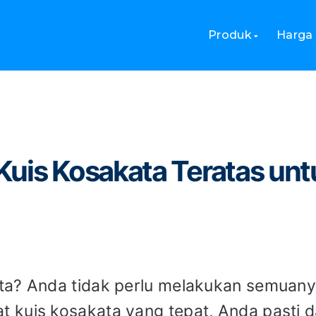
uis Kosakata Teratas untuk Pelatihan Bahasa
Produk
Harga
Kuis Kosakata Teratas unt
ta? Anda tidak perlu melakukan semuan
 kuis kosakata yang tepat, Anda pasti 