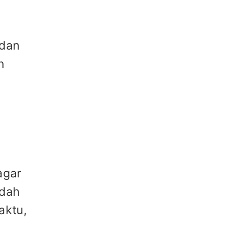
 dan
n
n
agar
udah
aktu,