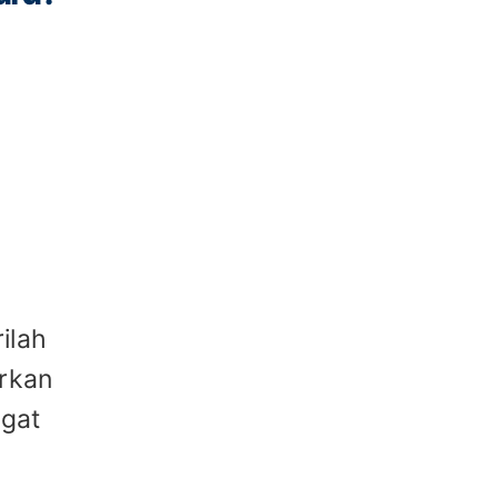
ilah
arkan
ngat