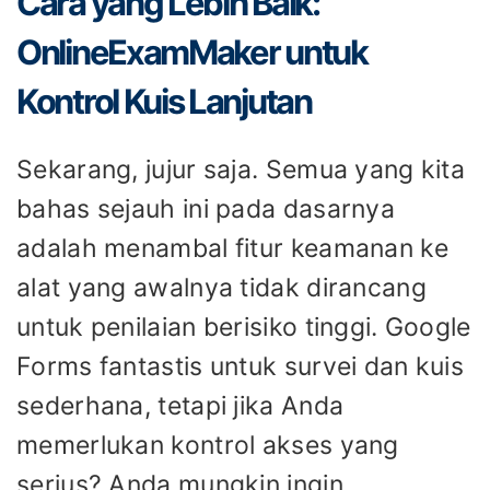
Cara yang Lebih Baik:
OnlineExamMaker untuk
Kontrol Kuis Lanjutan
Sekarang, jujur saja. Semua yang kita
bahas sejauh ini pada dasarnya
adalah menambal fitur keamanan ke
alat yang awalnya tidak dirancang
untuk penilaian berisiko tinggi. Google
Forms fantastis untuk survei dan kuis
sederhana, tetapi jika Anda
memerlukan kontrol akses yang
serius? Anda mungkin ingin