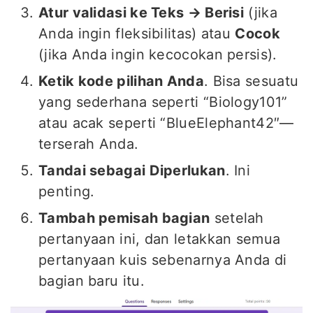
Atur validasi ke Teks → Berisi
(jika
Anda ingin fleksibilitas) atau
Cocok
(jika Anda ingin kecocokan persis).
Ketik kode pilihan Anda
. Bisa sesuatu
yang sederhana seperti “Biology101”
atau acak seperti “BlueElephant42″—
terserah Anda.
Tandai sebagai Diperlukan
. Ini
penting.
Tambah pemisah bagian
setelah
pertanyaan ini, dan letakkan semua
pertanyaan kuis sebenarnya Anda di
bagian baru itu.