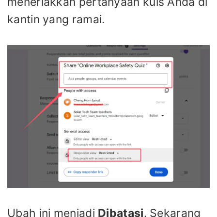
meneriakkan pertanyaan kuis Anda di
kantin yang ramai.
Ubah ini menjadi
Dibatasi
. Sekarang