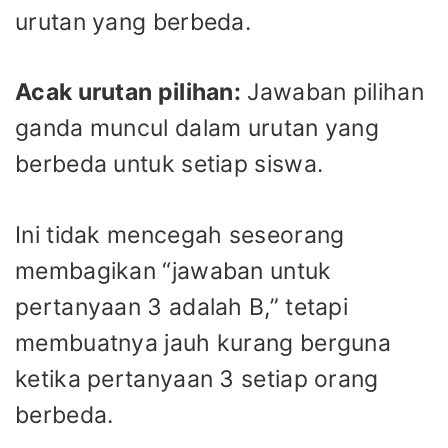
urutan yang berbeda.
Acak urutan pilihan:
Jawaban pilihan
ganda muncul dalam urutan yang
berbeda untuk setiap siswa.
Ini tidak mencegah seseorang
membagikan “jawaban untuk
pertanyaan 3 adalah B,” tetapi
membuatnya jauh kurang berguna
ketika pertanyaan 3 setiap orang
berbeda.