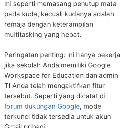
Ini seperti memasang penutup mata
pada kuda, kecuali kudanya adalah
remaja dengan keterampilan
multitasking yang hebat.
Peringatan penting: Ini hanya bekerja
jika sekolah Anda memiliki Google
Workspace for Education dan admin
TI Anda telah mengaktifkan fitur
tersebut. Seperti yang dicatat di
forum dukungan Google
, mode
terkunci tidak tersedia untuk akun
Gmail pribadi.