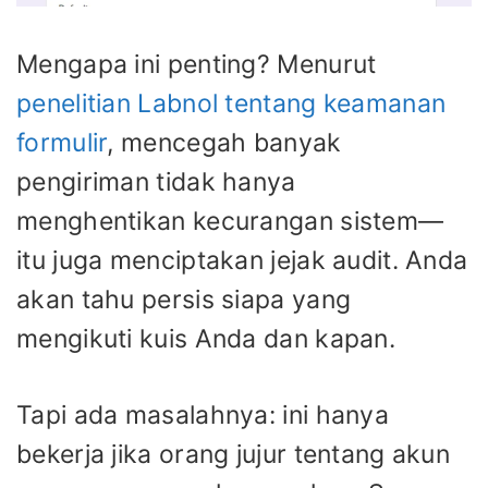
Mengapa ini penting? Menurut
penelitian Labnol tentang keamanan
formulir
, mencegah banyak
pengiriman tidak hanya
menghentikan kecurangan sistem—
itu juga menciptakan jejak audit. Anda
akan tahu persis siapa yang
mengikuti kuis Anda dan kapan.
Tapi ada masalahnya: ini hanya
bekerja jika orang jujur tentang akun