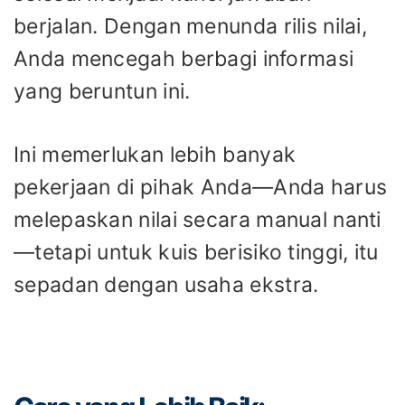
berjalan. Dengan menunda rilis nilai,
Anda mencegah berbagi informasi
yang beruntun ini.
Ini memerlukan lebih banyak
pekerjaan di pihak Anda—Anda harus
melepaskan nilai secara manual nanti
—tetapi untuk kuis berisiko tinggi, itu
sepadan dengan usaha ekstra.