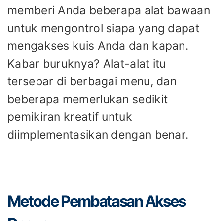
memberi Anda beberapa alat bawaan
untuk mengontrol siapa yang dapat
mengakses kuis Anda dan kapan.
Kabar buruknya? Alat-alat itu
tersebar di berbagai menu, dan
beberapa memerlukan sedikit
pemikiran kreatif untuk
diimplementasikan dengan benar.
Metode Pembatasan Akses