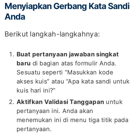
Menyiapkan Gerbang Kata Sandi
Anda
Berikut langkah-langkahnya:
Buat pertanyaan jawaban singkat
baru
di bagian atas formulir Anda.
Sesuatu seperti “Masukkan kode
akses kuis” atau “Apa kata sandi untuk
kuis hari ini?”
Aktifkan Validasi Tanggapan
untuk
pertanyaan ini. Anda akan
menemukan ini di menu tiga titik pada
pertanyaan.