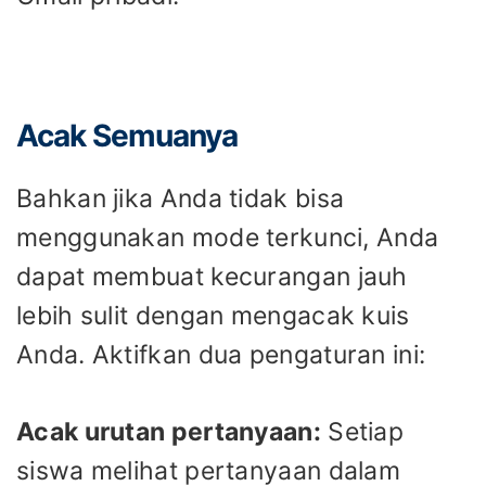
Acak Semuanya
Bahkan jika Anda tidak bisa
menggunakan mode terkunci, Anda
dapat membuat kecurangan jauh
lebih sulit dengan mengacak kuis
Anda. Aktifkan dua pengaturan ini:
Acak urutan pertanyaan:
Setiap
siswa melihat pertanyaan dalam