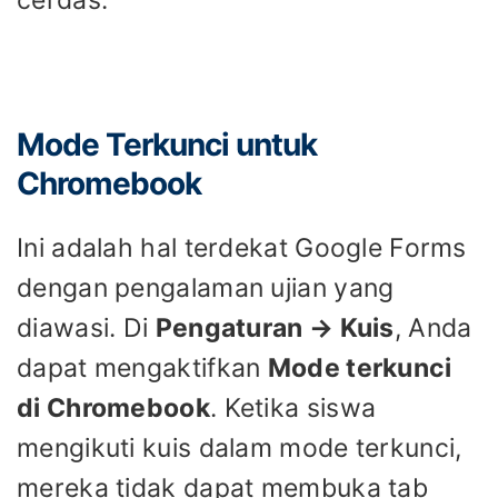
cerdas.
Mode Terkunci untuk
Chromebook
Ini adalah hal terdekat Google Forms
dengan pengalaman ujian yang
diawasi. Di
Pengaturan → Kuis
, Anda
dapat mengaktifkan
Mode terkunci
di Chromebook
. Ketika siswa
mengikuti kuis dalam mode terkunci,
mereka tidak dapat membuka tab