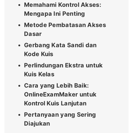
Memahami Kontrol Akses:
Mengapa Ini Penting
Metode Pembatasan Akses
Dasar
Gerbang Kata Sandi dan
Kode Kuis
Perlindungan Ekstra untuk
Kuis Kelas
Cara yang Lebih Baik:
OnlineExamMaker untuk
Kontrol Kuis Lanjutan
Pertanyaan yang Sering
Diajukan