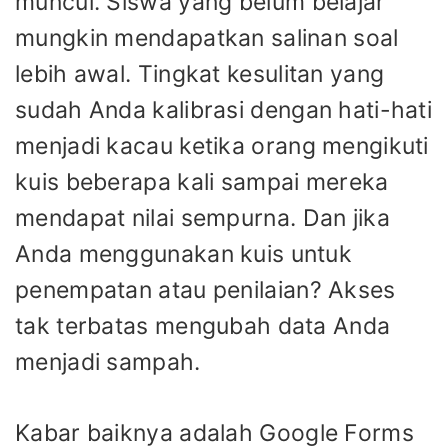
muncul. Siswa yang belum belajar
mungkin mendapatkan salinan soal
lebih awal. Tingkat kesulitan yang
sudah Anda kalibrasi dengan hati-hati
menjadi kacau ketika orang mengikuti
kuis beberapa kali sampai mereka
mendapat nilai sempurna. Dan jika
Anda menggunakan kuis untuk
penempatan atau penilaian? Akses
tak terbatas mengubah data Anda
menjadi sampah.
Kabar baiknya adalah Google Forms