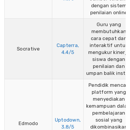
dengan sistem
penilaian online
Guru yang
membutuhkan
cara cepat dan
Capterra,
interaktif untuk
Socrative
4.4/5
mengukur kinerja
siswa dengan
penilaian dan
umpan balik insta
Pendidik mencari
platform yang
menyediakan
kemampuan dala
pembelajaran
Uptodown,
sosial yang
Edmodo
3.8/5
dikombinasikan