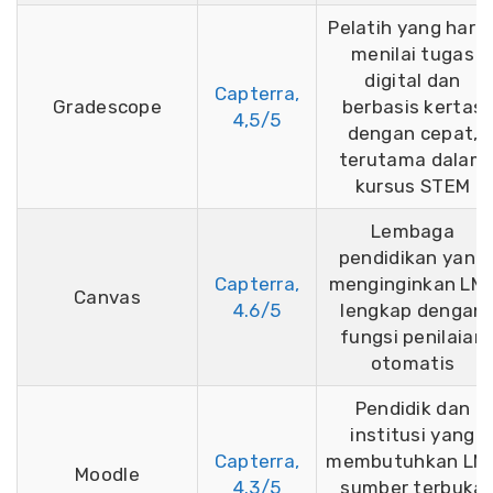
Pelatih yang haru
menilai tugas
digital dan
Capterra,
Gradescope
berbasis kertas
4,5/5
dengan cepat,
terutama dalam
kursus STEM
Lembaga
pendidikan yang
Capterra,
menginginkan LM
Canvas
4.6/5
lengkap dengan
fungsi penilaian
otomatis
Pendidik dan
institusi yang
Capterra,
membutuhkan LM
Moodle
4.3/5
sumber terbuka