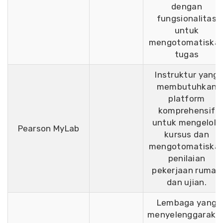
dengan
fungsionalitas
untuk
mengotomatiska
tugas
Instruktur yang
membutuhkan
platform
komprehensif
untuk mengelola
Pearson MyLab
kursus dan
mengotomatiska
penilaian
pekerjaan rumah
dan ujian.
Lembaga yang
menyelenggaraka