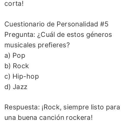
corta!
Cuestionario de Personalidad #5
Pregunta: ¿Cuál de estos géneros
musicales prefieres?
a) Pop
b) Rock
c) Hip-hop
d) Jazz
Respuesta: ¡Rock, siempre listo para
una buena canción rockera!