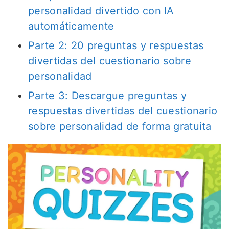
personalidad divertido con IA
automáticamente
Parte 2: 20 preguntas y respuestas
divertidas del cuestionario sobre
personalidad
Parte 3: Descargue preguntas y
respuestas divertidas del cuestionario
sobre personalidad de forma gratuita