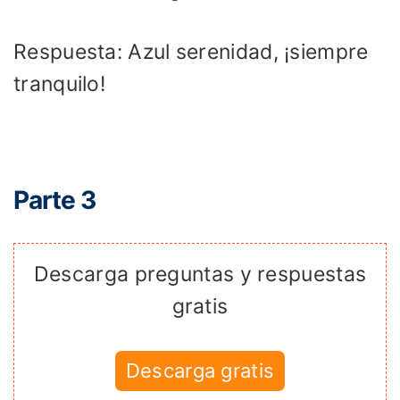
Respuesta: Azul serenidad, ¡siempre
tranquilo!
Parte 3
Descarga preguntas y respuestas
gratis
Descarga gratis