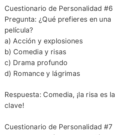
Cuestionario de Personalidad #6
Pregunta: ¿Qué prefieres en una
película?
a) Acción y explosiones
b) Comedia y risas
c) Drama profundo
d) Romance y lágrimas
Respuesta: Comedia, ¡la risa es la
clave!
Cuestionario de Personalidad #7