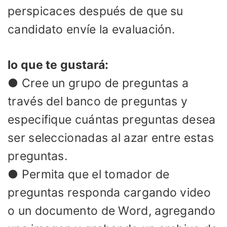
perspicaces después de que su
candidato envíe la evaluación.
lo que te gustará:
● Cree un grupo de preguntas a
través del banco de preguntas y
especifique cuántas preguntas desea
ser seleccionadas al azar entre estas
preguntas.
● Permita que el tomador de
preguntas responda cargando video
o un documento de Word, agregando