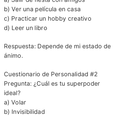
b) Ver una película en casa
c) Practicar un hobby creativo
d) Leer un libro
Respuesta: Depende de mi estado de
ánimo.
Cuestionario de Personalidad #2
Pregunta: ¿Cuál es tu superpoder
ideal?
a) Volar
b) Invisibilidad