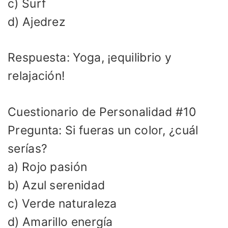
c) Surf
d) Ajedrez
Respuesta: Yoga, ¡equilibrio y
relajación!
Cuestionario de Personalidad #10
Pregunta: Si fueras un color, ¿cuál
serías?
a) Rojo pasión
b) Azul serenidad
c) Verde naturaleza
d) Amarillo energía