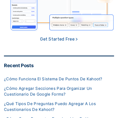
Get Started Free >
Recent Posts
¿Cómo Funciona El Sistema De Puntos De Kahoot?
¿Cómo Agregar Secciones Para Organizar Un
Cuestionario De Google Forms?
¿Qué Tipos De Preguntas Puedo Agregar A Los
Cuestionarios De Kahoot?