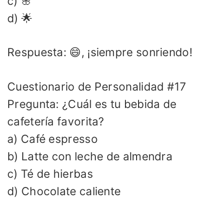
c) 🌸
d) 🌟
Respuesta: 😄, ¡siempre sonriendo!
Cuestionario de Personalidad #17
Pregunta: ¿Cuál es tu bebida de
cafetería favorita?
a) Café espresso
b) Latte con leche de almendra
c) Té de hierbas
d) Chocolate caliente