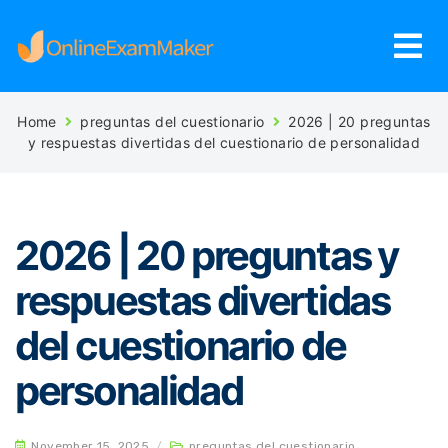
Home
preguntas del cuestionario
2026 | 20 preguntas
y respuestas divertidas del cuestionario de personalidad
2026 | 20 preguntas y
respuestas divertidas
del cuestionario de
personalidad
November 15, 2025
/
preguntas del cuestionario