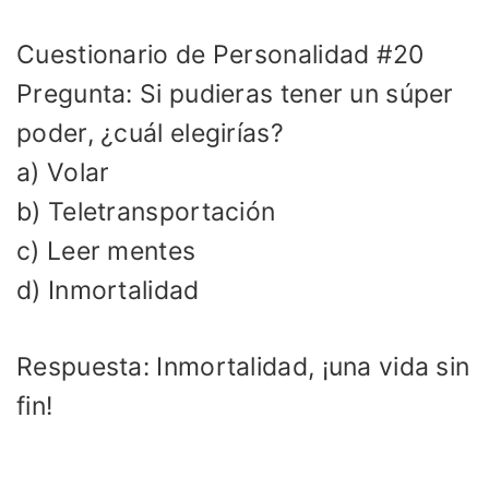
Cuestionario de Personalidad #20
Pregunta: Si pudieras tener un súper
poder, ¿cuál elegirías?
a) Volar
b) Teletransportación
c) Leer mentes
d) Inmortalidad
Respuesta: Inmortalidad, ¡una vida sin
fin!