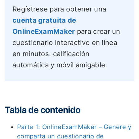
Regístrese para obtener una
cuenta gratuita de
OnlineExamMaker
para crear un
cuestionario interactivo en línea
en minutos: calificación
automática y móvil amigable.
Tabla de contenido
Parte 1: OnlineExamMaker – Genere y
comparta un cuestionario de