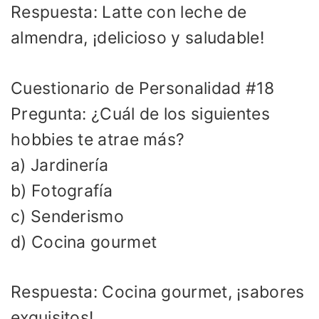
Respuesta: Latte con leche de
almendra, ¡delicioso y saludable!
Cuestionario de Personalidad #18
Pregunta: ¿Cuál de los siguientes
hobbies te atrae más?
a) Jardinería
b) Fotografía
c) Senderismo
d) Cocina gourmet
Respuesta: Cocina gourmet, ¡sabores
exquisitos!