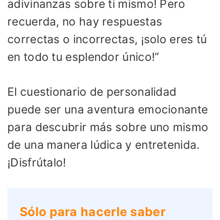
adivinanzas sobre ti mismo! Pero
recuerda, no hay respuestas
correctas o incorrectas, ¡solo eres tú
en todo tu esplendor único!”
El cuestionario de personalidad
puede ser una aventura emocionante
para descubrir más sobre uno mismo
de una manera lúdica y entretenida.
¡Disfrútalo!
Sólo para hacerle saber