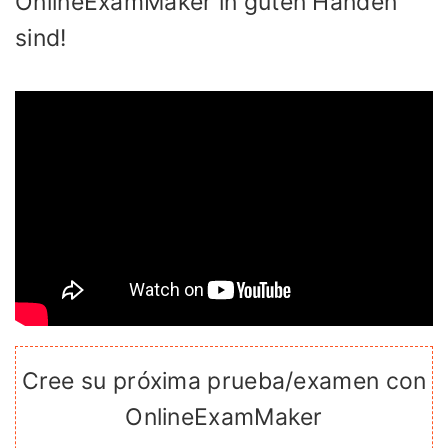
OnlineExamMaker in guten Händen
sind!
Cree su próxima prueba/examen con
OnlineExamMaker