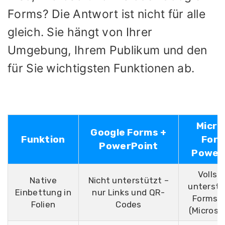
Forms? Die Antwort ist nicht für alle
gleich. Sie hängt von Ihrer
Umgebung, Ihrem Publikum und den
für Sie wichtigsten Funktionen ab.
Micro
Google Forms +
Funktion
Form
PowerPoint
Power
Vollst
Native
Nicht unterstützt –
unterstü
Einbettung in
nur Links und QR-
Forms-
Folien
Codes
(Microso