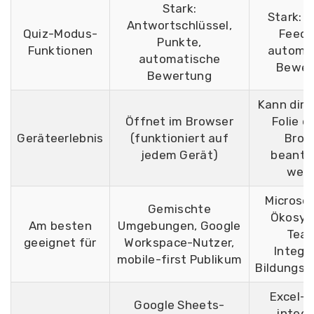
Stark:
Stark: 
Antwortschlüssel,
Quiz-Modus-
Feedb
Punkte,
Funktionen
automa
automatische
Bewer
Bewertung
Kann dire
Öffnet im Browser
Folie o
Geräteerlebnis
(funktioniert auf
Brow
jedem Gerät)
beantw
wer
Microso
Gemischte
Ökosys
Am besten
Umgebungen, Google
Tea
geeignet für
Workspace-Nutzer,
Integr
mobile-first Publikum
Bildungss
Excel-E
Google Sheets-
integr