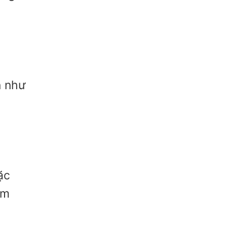
n như
ặc
ểm