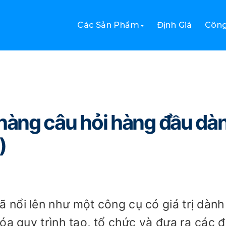
gân hàng câu hỏi hàng đầu dành cho giáo viên (2026)
Các Sản Phẩm
Định Giá
Công
àng câu hỏi hàng đầu dà
)
nổi lên như một công cụ có giá trị dành
óa quy trình tạo, tổ chức và đưa ra các 