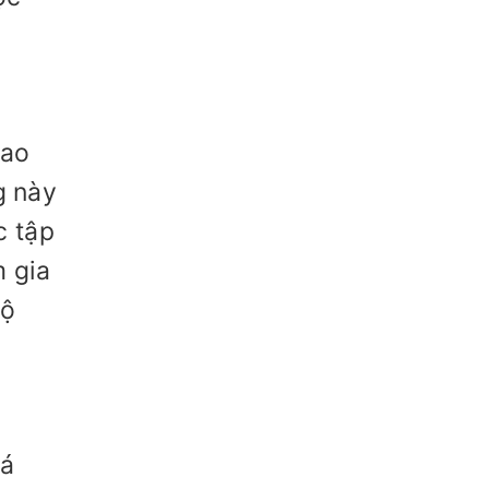
bao
g này
c tập
 gia
độ
iá