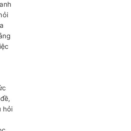
hanh
hỏi
ra
iảng
iệc
ức
 đề,
 hỏi
ọc