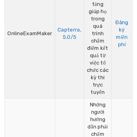
tảng
giúp họ
trong
Đăng
quá
Capterra,
ký
OnlineExamMaker
trình
5.0/5
miễn
chấm
phí
điểm kết
quả từ
việc tổ
chức các
kỳ thi
trực
tuyến
Những
người
hướng
dẫn phải
chấm