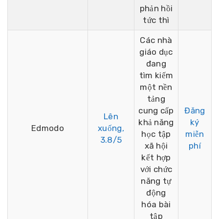
phản hồi
tức thì
Các nhà
giáo dục
đang
tìm kiếm
một nền
tảng
cung cấp
Đăng
Lên
khả năng
ký
Edmodo
xuống,
học tập
miễn
3.8/5
xã hội
phí
kết hợp
với chức
năng tự
động
hóa bài
tập