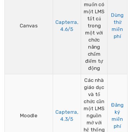
muốn có
một LMS
Dùng
tất cả
Capterra,
thử
Canvas
trong
4.6/5
miễn
một với
phí
chức
năng
chấm
điểm tự
động
Các nhà
giáo dục
và tổ
chức cần
Đăng
một LMS
Capterra,
ký
Moodle
nguồn
4.3/5
miễn
mở với
phí
hệ thống