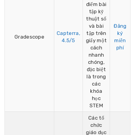
điểm bài
tập kỹ
thuật số
và bài
Đăng
Capterra,
tập trên
ký
Gradescope
4.5/5
giấy một
miễn
cách
phí
nhanh
chóng,
đặc biệt
là trong
các
khóa
học
STEM
Các tổ
chức
giáo dục