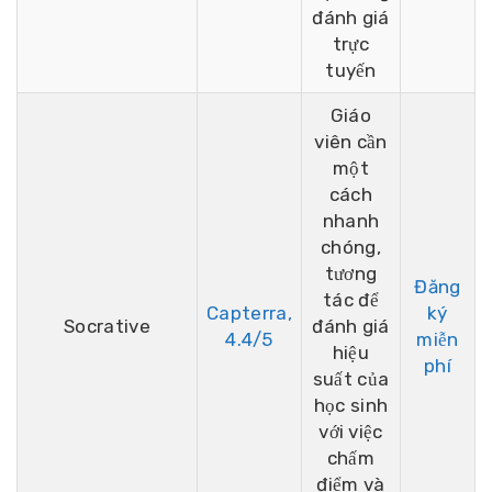
đánh giá
trực
tuyến
Giáo
viên cần
một
cách
nhanh
chóng,
tương
Đăng
tác để
Capterra,
ký
Socrative
đánh giá
4.4/5
miễn
hiệu
phí
suất của
học sinh
với việc
chấm
điểm và