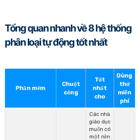
Tổng quan nhanh về 8 hệ thống
phân loại tự động tốt nhất
Dùng
Tốt
Chuột
thử
Phần mềm
nhất
cống
miễn
cho
phí
Các nhà
giáo dục
muốn có
một nền