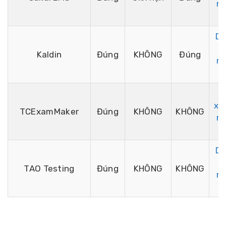
m
p
D
t
Kaldin
Đúng
KHÔNG
Đúng
m
p
T
xu
TCExamMaker
Đúng
KHÔNG
KHÔNG
m
p
D
t
TAO Testing
Đúng
KHÔNG
KHÔNG
m
p