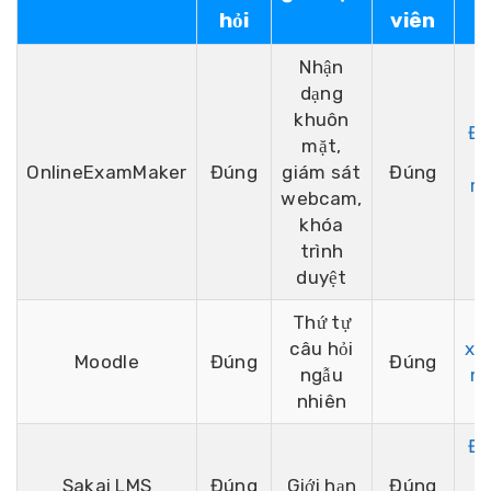
hỏi
viên
p
Nhận
dạng
khuôn
Đ
mặt,
OnlineExamMaker
Đúng
giám sát
Đúng
m
webcam,
p
khóa
trình
duyệt
Thứ tự
T
câu hỏi
xu
Moodle
Đúng
Đúng
ngẫu
m
nhiên
p
Đ
Sakai LMS
Đúng
Giới hạn
Đúng