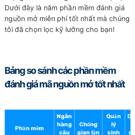
Dưới đây là năm phần mềm đánh giá
nguồn mở miễn phí tốt nhất mà chúng
tôi đã chọn lọc kỹ lưỡng cho bạn!
Bảng so sánh các phần mềm
đánh giá mã nguồn mở tốt nhất
Ngân
Quản
D
hàng
Chống
lý
t
Phần mềm
câu
gian lận
sinh
m